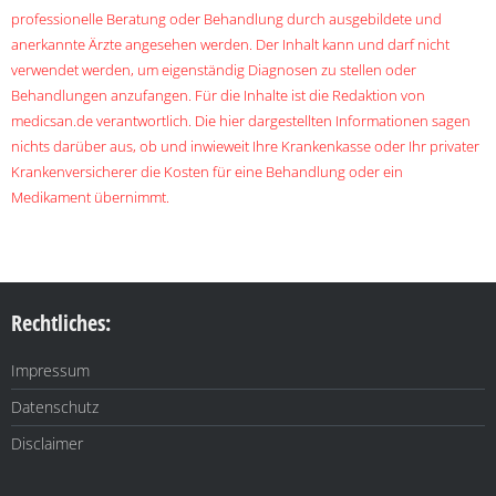
professionelle Beratung oder Behandlung durch ausgebildete und
anerkannte Ärzte angesehen werden. Der Inhalt kann und darf nicht
verwendet werden, um eigenständig Diagnosen zu stellen oder
Behandlungen anzufangen. Für die Inhalte ist die Redaktion von
medicsan.de verantwortlich. Die hier dargestellten Informationen sagen
nichts darüber aus, ob und inwieweit Ihre Krankenkasse oder Ihr privater
Krankenversicherer die Kosten für eine Behandlung oder ein
Medikament übernimmt.
Rechtliches:
Impressum
Datenschutz
Disclaimer