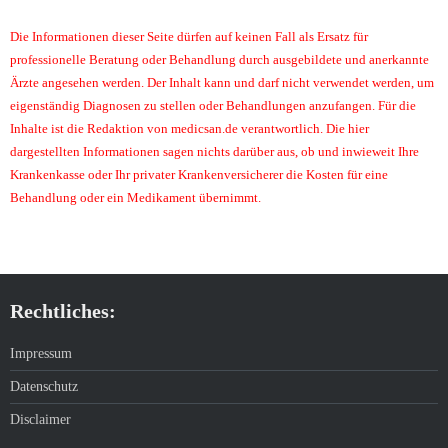
Die Informationen dieser Seite dürfen auf keinen Fall als Ersatz für
professionelle Beratung oder Behandlung durch ausgebildete und anerkannte
Ärzte angesehen werden. Der Inhalt kann und darf nicht verwendet werden, um
eigenständig Diagnosen zu stellen oder Behandlungen anzufangen. Für die
Inhalte ist die Redaktion von medicsan.de verantwortlich. Die hier
dargestellten Informationen sagen nichts darüber aus, ob und inwieweit Ihre
Krankenkasse oder Ihr privater Krankenversicherer die Kosten für eine
Behandlung oder ein Medikament übernimmt.
Rechtliches:
Impressum
Datenschutz
Disclaimer