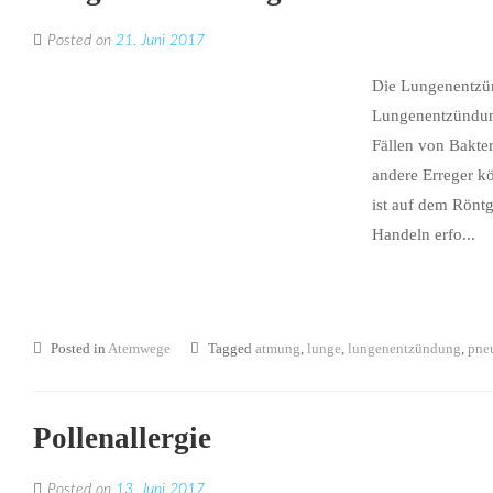
Posted on
21. Juni 2017
Die Lungenentzü
Lungenentzündung
Fällen von Bakte
andere Erreger k
ist auf dem Röntg
Handeln erfo...
Posted in
Atemwege
Tagged
atmung
,
lunge
,
lungenentzündung
,
pne
Pollenallergie
Posted on
13. Juni 2017