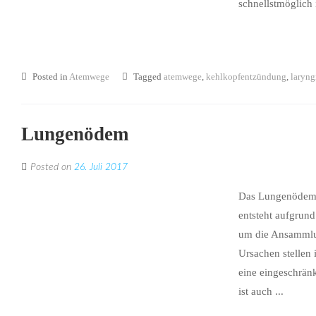
schnellstmöglich 
Posted in
Atemwege
Tagged
atemwege
,
kehlkopfentzündung
,
laryng
Lungenödem
Posted on
26. Juli 2017
Das Lungenödem 
entsteht aufgrun
um die Ansammlu
Ursachen stellen
eine eingeschränk
ist auch ...