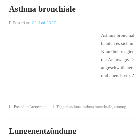
Asthma bronchiale
Posted on
21. Juni 2017
Asthma bronchial
handelt es sich u
Krankheit reagie
der Atemwege. Di
angeschwollener
und abends vor. A
Posted in
Atemwege
Tagged
asthma
,
asthma bronchiale
,
atmung
Lungenentzündung