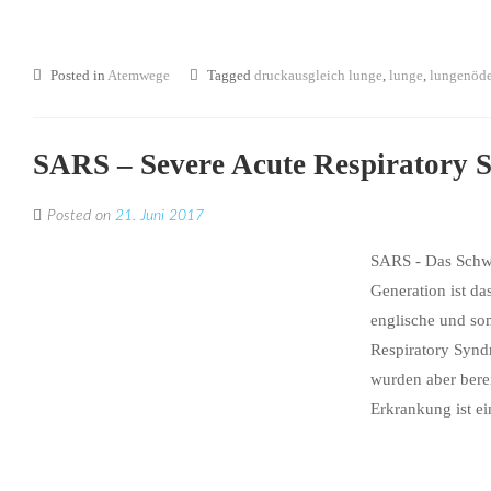
Posted in
Atemwege
Tagged
druckausgleich lunge
,
lunge
,
lungenöd
SARS – Severe Acute Respiratory
Posted on
21. Juni 2017
SARS - Das Schwe
Generation ist d
englische und s
Respiratory Syndr
wurden aber berei
Erkrankung ist ein