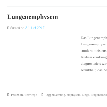
Lungenemphysem
Posted on
21. Juni 2017
Das Lungenemphys
Lungenemphysem is
sondern meistens
Krebserkrankung 
diagnostiziert wi
Krankheit, das hei
Posted in
Atemwege
Tagged
atmung
,
emphysem
,
lunge
,
lungenemp