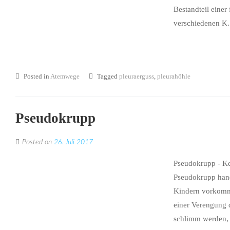
Bestandteil einer
verschiedenen K.
Posted in
Atemwege
Tagged
pleuraerguss
,
pleurahöhle
Pseudokrupp
Posted on
26. Juli 2017
Pseudokrupp - K
Pseudokrupp hand
Kindern vorkommt
einer Verengung 
schlimm werden, 