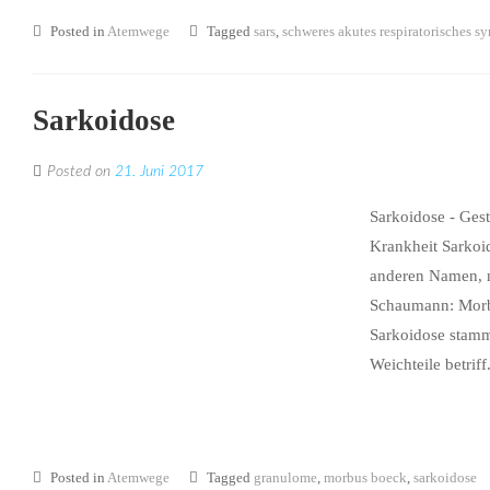
Posted in
Atemwege
Tagged
sars
,
schweres akutes respiratorisches s
Sarkoidose
Posted on
21. Juni 2017
Sarkoidose - Ges
Krankheit Sarkoi
anderen Namen, n
Schaumann: Morb
Sarkoidose stammt
Weichteile betriff.
Posted in
Atemwege
Tagged
granulome
,
morbus boeck
,
sarkoidose